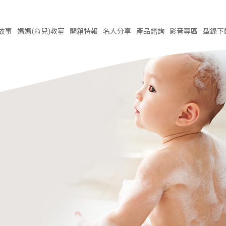
故事
媽媽(育兒)
教室
開箱
特報
名人
分享
產品
諮詢
影音
專區
型錄
下