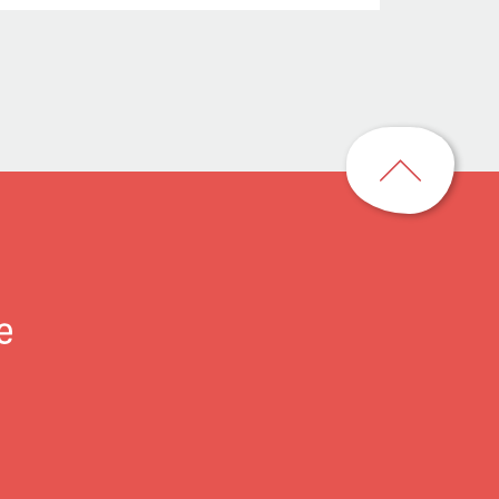
回
到
頁
首