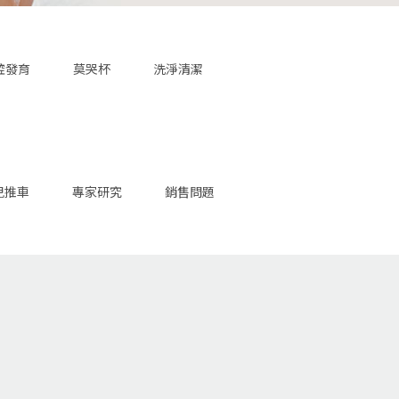
腔發育
莫哭杯
洗淨清潔
兒推車
專家研究
銷售問題