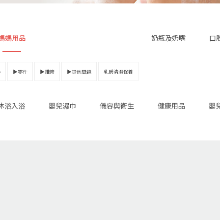
媽媽用品
奶瓶及奶嘴
口
器
▶零件
▶維修
▶其他問題
乳房清潔保養
沐浴入浴
嬰兒濕巾
儀容與衛生
健康用品
嬰