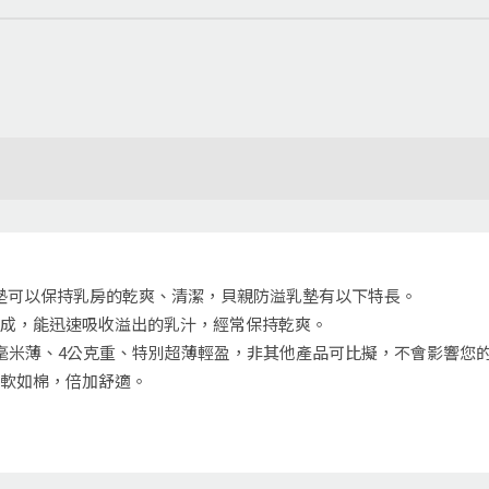
墊可以保持乳房的乾爽、清潔，貝親防溢乳墊有以下特長。
製成，能迅速吸收溢出的乳汁，經常保持乾爽。
2毫米薄、4公克重、特別超薄輕盈，非其他產品可比擬，不會影響您
柔軟如棉，倍加舒適。