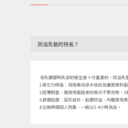
防溢乳墊的特長？
母乳餵嬰時乳部的衛生是十分重要的，防溢乳
1.吸引力特強：採用單向滲水技術及優質原料
2.超薄輕盈：選用性能超卓的高分子聚合物、
3.舒適貼服：弧形設計、貼服防溢、內層質地
4.交換時間因人而異，一般以3-4小時為宜。