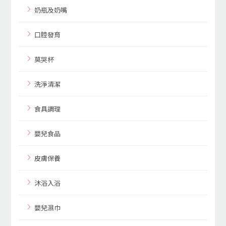
奶瓶及奶嘴
口腔發育
莫哭杯
洗淨清潔
食具調理
嬰兒食品
皮膚保養
沐浴入浴
嬰兒濕巾