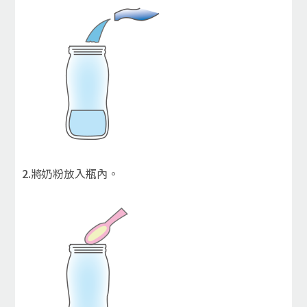
2.
將奶粉放入瓶內。