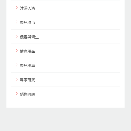
沐浴入浴
嬰兒濕巾
儀容與衛生
健康用品
嬰兒推車
專家研究
銷售問題