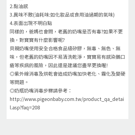
2.黏油感
3.異味不散(油耗味:如化妝品或食用油過期的氣味)
4.表面出現不明白點
同樣的，爸媽也會問，老舊的奶嘴是否有毒?如果不更
換，對寶寶有什麼影響呢?
貝親奶嘴使用安全合格食品級矽膠，無毒、無色、無
味，但老舊的奶嘴因不易清洗乾淨，寶寶易有感染鵝口
瘡等疾病的風險，因此還是建議您盡早更換喔!
◎紫外線消毒及烘乾會造成奶嘴加快老化、霧化及變硬
等問題。
◎奶瓶奶嘴消毒步驟請參考：
http://www.pigeonbaby.com.tw/product_qa_detai
l.asp?faq=208