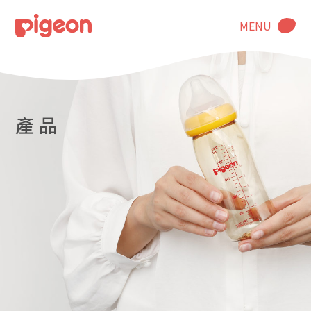
MENU
產 品