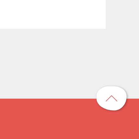
回
到
頁
首