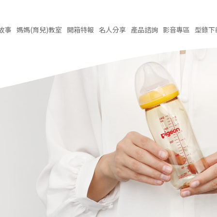
故事
媽媽(育兒)
教室
開箱
特報
名人
分享
產品
諮詢
影音
專區
型錄
下