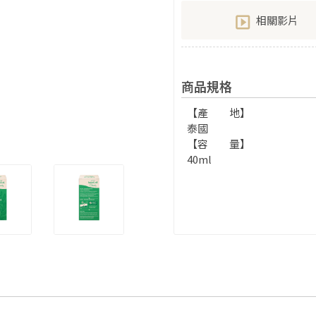
相關影片
商品規格
【產 地】
泰國
【容 量】
40ml