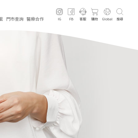
載
門市
查詢
醫療
合作
IG
FB
客服
購物
Global
搜尋