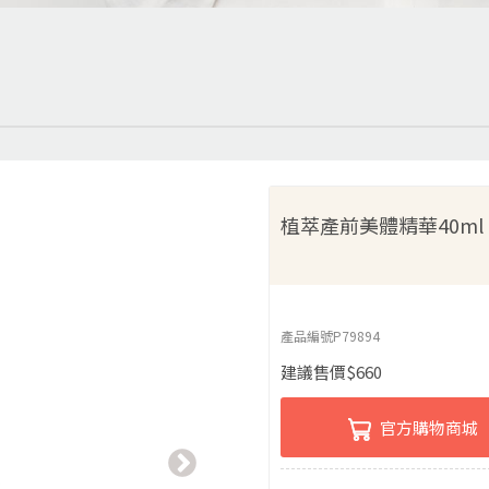
植萃產前美體精華40ml
產品編號
P79894
建議售價
$
660
官方購物商城