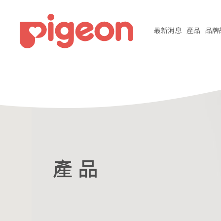
最新
消息
產品
品牌
產 品