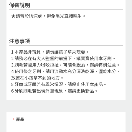
保養說明
★請置於陰涼處，避免陽光直接照射。
注意事項
1.本產品非玩具，請勿讓孩子拿來玩耍。
2.請務必在有大人監督的前提下，讓寶寶使用本牙刷。
3.刷毛若被用力啃咬拉扯，可能會脫落，還請特別注意。
4.使用後之牙刷，請用流動水充分清洗乾淨，瀝乾水分，
放置在小孩拿不到的地方。
5.牙齒或牙齦若有異常情況，請停止使用本產品。
6.牙刷刷毛若出現外擴現象，還請更換新品。
產品