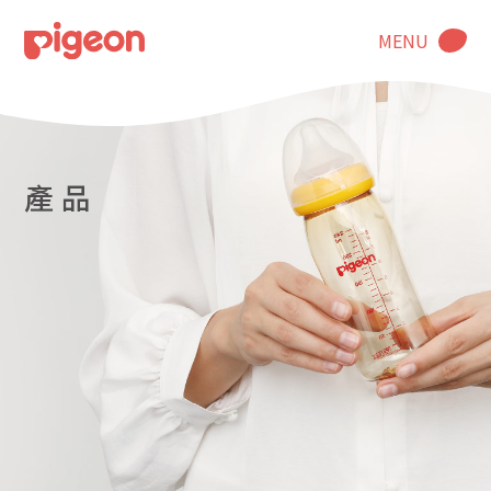
MENU
產 品