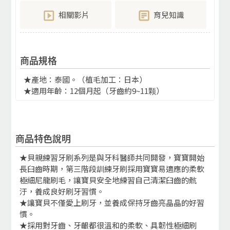
相關影片
育兒知識
商品規格
★產地：泰國。（植毛加工：日本）
★適用年齡：12個月起（牙齒約9~11颗）
商品特色說明
★貝親練習牙刷系列是與牙科醫師共同開發，寶寶開始
長臼齒時期，第三階段訓練牙刷採用寶寶易適應的柔軟
極細尼龍刷毛，讓寶貝安全地練習自己清潔臼齒的骯
汙，養成良好刷牙習慣。
★讓寶貝不僅愛上刷牙，並養成保持牙齒亮晶晶的好習
慣。
★採用對牙齒、牙齦都很溫和的柔軟、具韌性極細刷