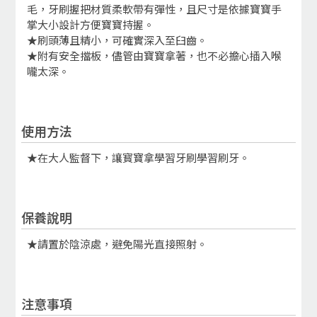
毛，牙刷握把材質柔軟帶有彈性，且尺寸是依據寶寶手
掌大小設計方便寶寶持握。
★刷頭薄且精小，可確實深入至臼齒。
★附有安全擋板，儘管由寶寶拿著，也不必擔心插入喉
嚨太深。
使用方法
★在大人監督下，讓寳寶拿學習牙刷學習刷牙。
保養說明
★請置於陰涼處，避免陽光直接照射。
注意事項