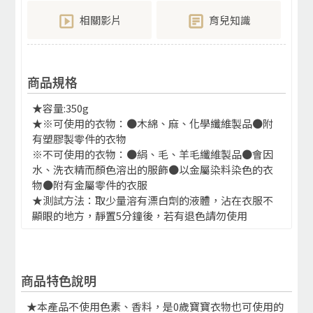
相關影片
育兒知識
商品規格
★容量:350g
★※可使用的衣物：●木綿、麻、化學纖維製品●附
有塑膠製零件的衣物
※不可使用的衣物：●絹、毛、羊毛纖維製品●會因
水、洗衣精而顏色溶出的服飾●以金屬染料染色的衣
物●附有金屬零件的衣服
★測試方法：取少量溶有漂白劑的液體，沾在衣服不
顯眼的地方，靜置5分鐘後，若有退色請勿使用
商品特色說明
★本產品不使用色素、香料，是0歲寶寶衣物也可使用的