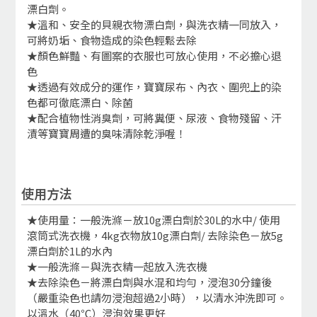
漂白劑。
★溫和、安全的貝親衣物漂白劑，與洗衣精一同放入，
可將奶垢、食物造成的染色輕鬆去除
★顏色鮮豔、有圖案的衣服也可放心使用，不必擔心退
色
★透過有效成分的運作，寶寶尿布、內衣、圍兜上的染
色都可徹底漂白、除菌
★配合植物性消臭劑，可將糞便、尿液、食物殘留、汗
漬等寶寶周遭的臭味清除乾淨喔！
使用方法
★使用量：一般洗滌－放10g漂白劑於30L的水中/ 使用
滾筒式洗衣機，4kg衣物放10g漂白劑/ 去除染色－放5g
漂白劑於1L的水內
★一般洗滌－與洗衣精一起放入洗衣機
★去除染色－將漂白劑與水混和均勻，浸泡30分鐘後
（嚴重染色也請勿浸泡超過2小時），以清水沖洗即可。
以溫水（40℃）浸泡效果更好