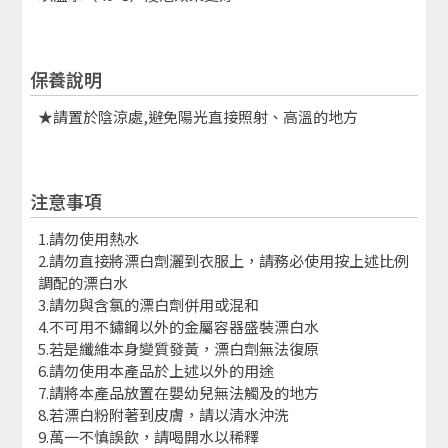
保養說明
★請置於陰涼處,避免陽光直接照射、高溫的地方
注意事項
1.請勿使用熱水
2.請勿直接將漂白劑灑到衣服上，請務必使用按上述比例
調配的漂白水
3.請勿與含氯的漂白劑併用或混和
4.不可用不鏽鋼以外的金屬容器盛裝漂白水
5.若是纖維本身變質發黃，漂白劑無法復原
6.請勿使用本產品於上述以外的用途
7.請將本產品放置在嬰幼兒無法觸及的地方
8.若漂白粉附著到皮膚，請以清水沖洗
9.萬一不慎誤飲，請喝開水以稀釋