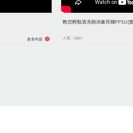
教您輕鬆清洗與消毒貝親PPSU(塑膠
人氣：6807
更多內容