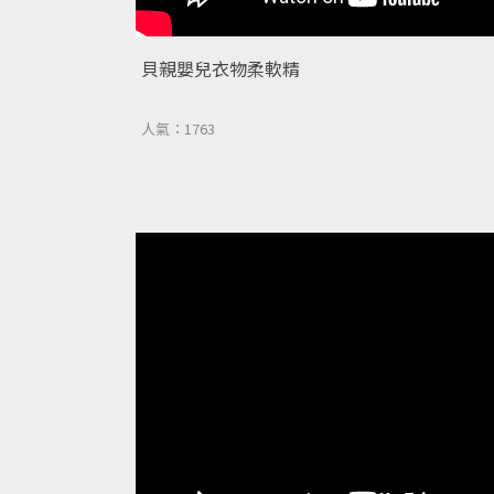
貝親嬰兒衣物柔軟精
人氣：1763