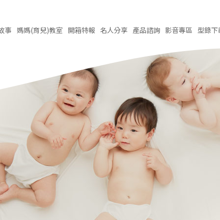
故事
媽媽(育兒)
教室
開箱
特報
名人
分享
產品
諮詢
影音
專區
型錄
下