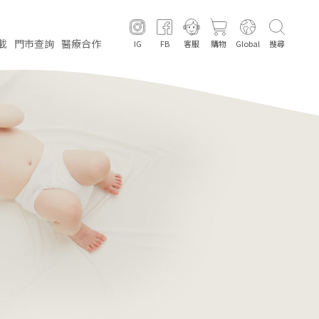
載
門市
查詢
醫療
合作
IG
FB
客服
購物
Global
搜尋