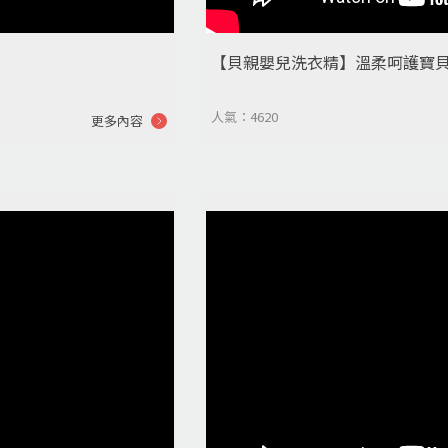
【貝親嬰兒洗衣精】溫柔呵護寶
人氣：4620
更多內容