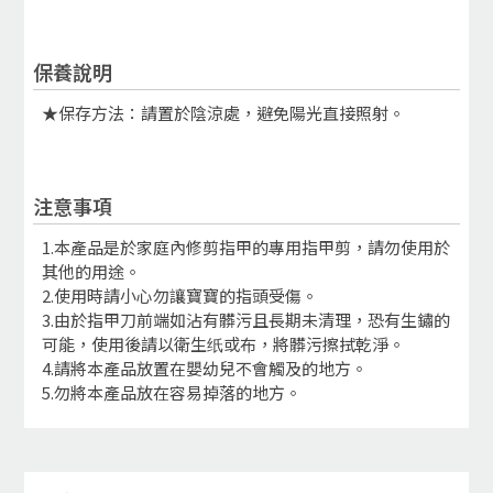
保養說明
★保存方法：請置於陰涼處，避免陽光直接照射。
注意事項
1.本產品是於家庭內修剪指甲的專用指甲剪，請勿使用於
其他的用途。
2.使用時請小心勿讓寶寶的指頭受傷。
3.由於指甲刀前端如沾有髒污且長期未清理，恐有生鏽的
可能，使用後請以衛生纸或布，將髒污擦拭乾淨。
4.請將本產品放置在嬰幼兒不會觸及的地方。
5.勿將本產品放在容易掉落的地方。