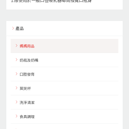
1.限使用於一般口徑吸乳器唧筒接寬口瓶身
產品
媽媽用品
奶瓶及奶嘴
口腔發育
莫哭杯
洗淨清潔
食具調理