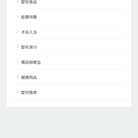
嬰兒食品
皮膚保養
沐浴入浴
嬰兒濕巾
儀容與衛生
健康用品
嬰兒推車