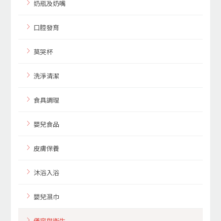
奶瓶及奶嘴
口腔發育
莫哭杯
洗淨清潔
食具調理
嬰兒食品
皮膚保養
沐浴入浴
嬰兒濕巾
儀容與衛生