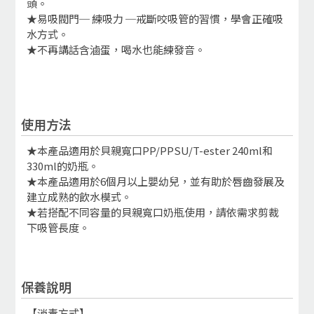
頭。
★易吸閥門─ 練吸力 ─戒斷咬吸管的習慣，學會正確吸
水方式。
★不再講話含滷蛋，喝水也能練發音。
使用方法
★本產品適用於貝親寬口PP/PPSU/T-ester 240ml和
330ml的奶瓶。
★本產品適用於6個月以上嬰幼兒，並有助於唇齒發展及
建立成熟的飲水模式。
★若搭配不同容量的貝親寬口奶瓶使用，請依需求剪裁
下吸管長度。
保養說明
【消毒方式】