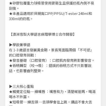
★矽膠包覆重力球吸管使用更衛生且保護奶瓶內側不易
刮傷。
★本產品適用於貝親寬口PP/PPSU/T-ester 240ml和
330ml的奶瓶。
【澳洲雪梨大學語言病理學博士合作開發】
▶學飲兼學語
在 1-3 歲語言發展黃金期，家長常面臨兩個「不可逆」
的口腔發育挑戰：
★發音基礎 （口腔發育）：口腔肌肉發育將影響發音。
★吞嚥轉型 （咬→吸）：錯誤的吞嚥方式不只影響說
話，也影響齒列整齊。
▶三大核心重點
★觸覺定位點─ 練嘴唇 ：嘴唇有力，清楚喊爸媽，喝湯
喝水不外露。
★短吸管─ 練舌頭 ─舌頭學會往上跳，講話不會大舌