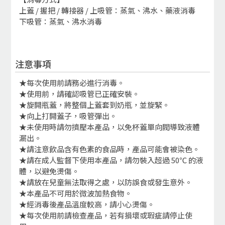
上蓋 / 握把 / 轉接器 / 上吸管：蒸氣、沸水、藥液消毒
下吸管：蒸氣、沸水消毒
注意事項
★每次使用前請務必進行消毒。
★使用前，請確認吸管已正確安裝。
★旋開瓶蓋，將整個上蓋套到奶瓶，並旋緊。
★向上打開蓋子，吸管彈出。
★未使用時請勿擠壓本產品，以免杯蓋單向閥導致液體
漏出。
★請注意飲品含有色素的食品時，產品可能會被染色。
★請在成人監督下使用本產品，請勿裝入超過 50℃ 的液
體，以避免燙傷。
★請放在兒童無法取得之處，以防誤食或發生意外。
★本產品不可用於微波加熱食物。
★經消毒後產品溫度較高，請小心燙傷。
★每次使用前請檢查產品，若有損壞或瑕疵請停止使