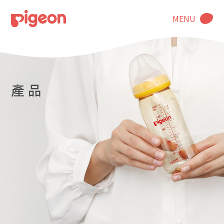
MENU
產 品