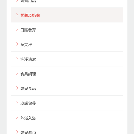
媽媽用品
奶瓶及奶嘴
口腔發育
莫哭杯
洗淨清潔
食具調理
嬰兒食品
皮膚保養
沐浴入浴
嬰兒濕巾