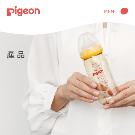
MENU
產 品