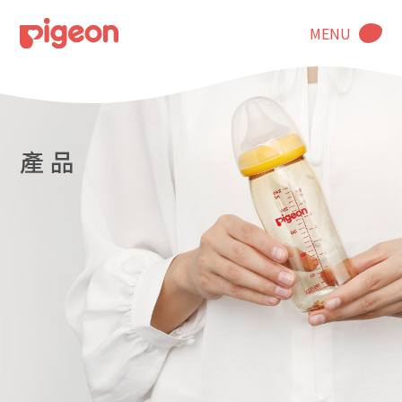
MENU
產 品