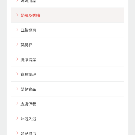
媽媽用品
奶瓶及奶嘴
口腔發育
莫哭杯
洗淨清潔
食具調理
嬰兒食品
皮膚保養
沐浴入浴
嬰兒濕巾