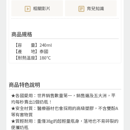
相關影片
育兒知識
商品規格
【容 量】240ml
【產 地】泰國
【耐熱溫度】180℃
商品特色說明
★各國愛用：世界銷售數量第一，銷售遍及五大洲，平
均每秒賣出1個奶瓶！
★安全材質：醫療器材也會採用的高級塑膠，不含雙酚A
等有害物質
★質輕耐用：重僅38g的超輕量瓶身，落地也不易碎裂的
便攜奶瓶