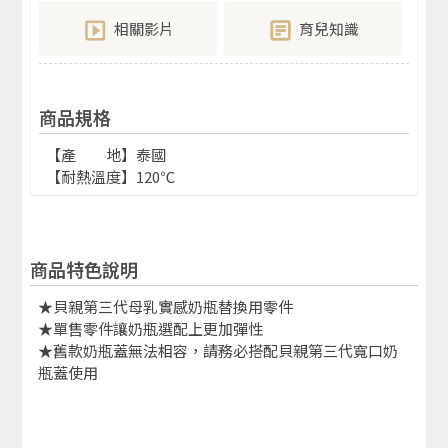
相關影片
育兒知識
商品規格
【產 地】泰國
【耐熱溫度】120℃
商品特色說明
★貝親第三代母乳實感奶瓶替換用零件
★單售零件讓奶瓶選配上更加彈性
★舊款奶瓶蓋無法相容，請務必搭配貝親第三代寬口奶
瓶蓋使用