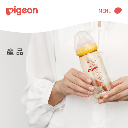
MENU
產 品