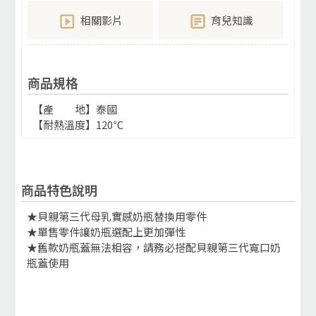
相關影片
育兒知識
商品規格
【產 地】泰國
【耐熱溫度】120℃
商品特色說明
★貝親第三代母乳實感奶瓶替換用零件
★單售零件讓奶瓶選配上更加彈性
★舊款奶瓶蓋無法相容，請務必搭配貝親第三代寬口奶
瓶蓋使用