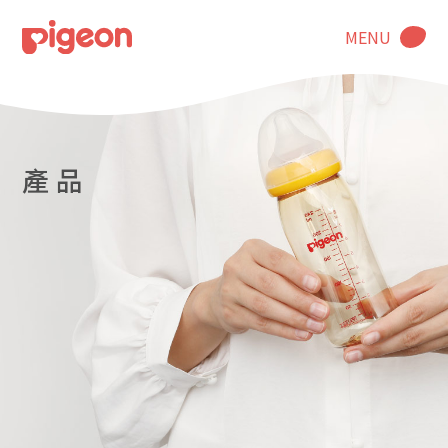
MENU
產 品