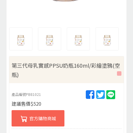
第三代母乳實感PPSU奶瓶160ml/彩繪塗鴉(空
瓶)
產品編號
PB81021
建議售價
$
520
官方購物商城