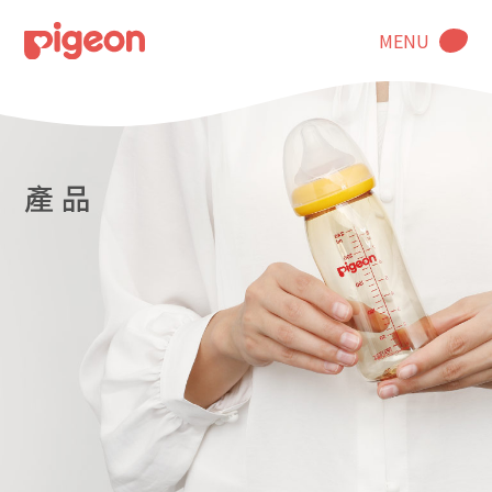
MENU
產 品