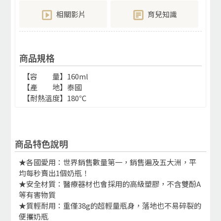
相關影片
育兒知識
商品規格
【容 量】160ml
【產 地】泰國
【耐熱溫度】180℃
商品特色說明
★各國愛用：世界銷售數量第一，銷售遍及五大洲，平
均每秒賣出1個奶瓶！
★安全材質：醫療器材也會採用的高級塑膠，不含雙酚A
等有害物質
★質輕耐用：重僅38g的超輕量瓶身，落地也不易碎裂的
便攜奶瓶