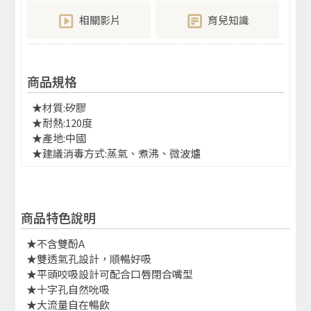
相關影片
育兒知識
商品規格
★材質:矽膠
★耐熱:120度
★產地:中國
★建議消毒方式:蒸氣、煮沸、微波爐
商品特色說明
★不含雙酚A
★雙透氣孔設計，順暢好吸
★平頭咬吸設計可配合口唇閉合嘴型
★十字孔自然吮吸
★大流量自在暢飲