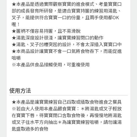
★本產品是透過實際觀察寶寶的進食模式、考量寶寶口
部的成長發育所研發，是適合寶寶持握的練習用湯匙、
叉子，能提供符合寶寶一口的份量，且兩手使用都OK
喔！
★握柄不僅容易持握，且不易滑脫
★湯匙深度設計很淺，讓寶寶練習閉口的動作
★湯匙、叉子凹槽突起的設計，不會太深插入寶寶口中
★本商品設計讓寶寶不會一口氣將食物吞下，而能促進
咀嚼
※本產品供食品接觸使用，可重複使用
使用方法
★本產品是讓寶寶練習自己舀取或插取食物進食之餐具
※若由大人使用本產品餵食寶寶：＊將湯匙或叉子輕放
在寶寶下唇，待寶寶閉口含取食物後，再慢慢地將湯匙
或叉子往水平方向抽出＊為讓寶寶練習咀嚼，請勿讓湯
匙盛取過多的食物