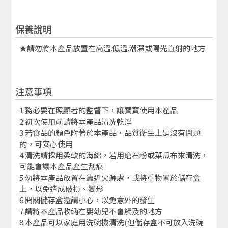
保養說明
★請勿將本產品放置在高溫.低溫.潮濕或陽光直射的地方
注意事項
1.務必要在照顧者的監督下，讓寶寶使用本產品
2.初次使用前請將本產品清洗乾淨
3.若食品的顏色附著於本產品，品質衛生上是沒有問題
的，可安心使用
4.清洗請採用柔軟的海綿，若用磨石粉或菜瓜布來清洗，
可能會讓本產品產生刮痕
5.勿將本產品放置在靠近火源處，或將重物置於儲存盒
上，以免造成破損、變形
6.開關儲存盒還請小心，以免意外的發生
7.請將本產品收納在嬰幼兒不會觸及的地方
8.本產品可以家庭用洗碗機清洗(但儲存盒不可放入洗碗