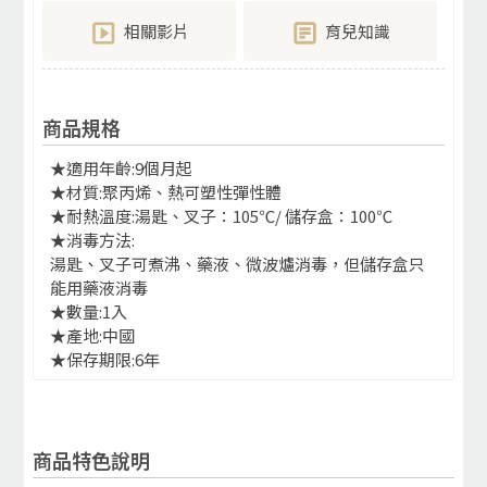
相關影片
育兒知識
商品規格
★適用年齡:9個月起
★材質:聚丙烯、熱可塑性彈性體
★耐熱溫度:湯匙、叉子：105℃/ 儲存盒：100℃
★消毒方法:
湯匙、叉子可煮沸、藥液、微波爐消毒，但儲存盒只
能用藥液消毒
★數量:1入
★產地:中國
★保存期限:6年
商品特色說明