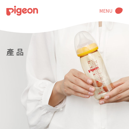
MENU
產 品