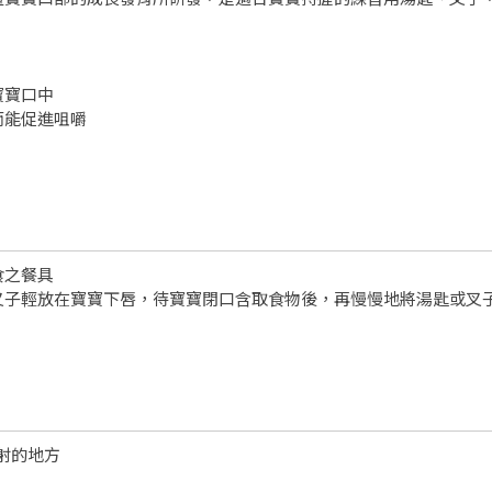
寶寶口中
而能促進咀嚼
食之餐具
叉子輕放在寶寶下唇，待寶寶閉口含取食物後，再慢慢地將湯匙或叉
射的地方