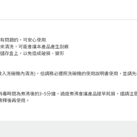
品
沒有問題的，可安心使用
布來清洗，可能會讓本產品產生刮痕
於儲存盒上，以免造成破損、變形
可放入洗碗機內清洗)，但請務必遵照洗碗機的使用說明書使用，並請
，消毒時間為煮沸後的3~5分鐘，過度煮沸會讓產品提早耗損，還請注
稀釋後再使用。