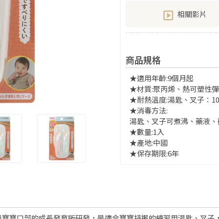
相關影片
商品規格
★適用年齡:9個月起
★材質:聚丙烯、熱可塑性
★耐熱溫度:湯匙、叉子：105
★消毒方法:
湯匙、叉子可煮沸、藥液、
★數量:1入
★產地:中國
★保存期限:6年
量寶寶口部的成長發育所研發，是適合寶寶持握的練習用湯匙、叉子