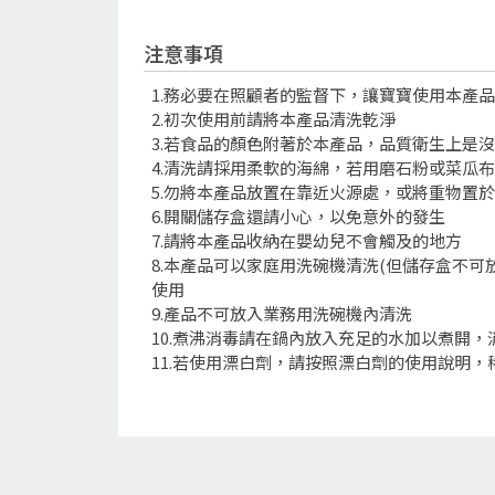
注意事項
1.務必要在照顧者的監督下，讓寶寶使用本產
2.初次使用前請將本產品清洗乾淨
3.若食品的顏色附著於本產品，品質衛生上是
4.清洗請採用柔軟的海綿，若用磨石粉或菜瓜
5.勿將本產品放置在靠近火源處，或將重物置
6.開關儲存盒還請小心，以免意外的發生
7.請將本產品收納在嬰幼兒不會觸及的地方
8.本產品可以家庭用洗碗機清洗(但儲存盒不
使用
9.產品不可放入業務用洗碗機內清洗
10.煮沸消毒請在鍋內放入充足的水加以煮開
11.若使用漂白劑，請按照漂白劑的使用說明，