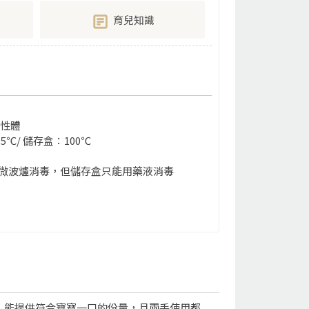
育兒知識
彈性體
℃/ 儲存盒：100℃
微波爐消毒，但儲存盒只能用藥液消毒
，能提供符合寶寶一口的份量，且兩手使用都