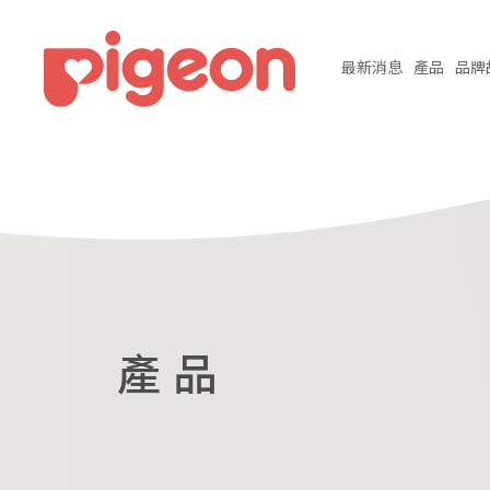
最新
消息
產品
品牌
產 品