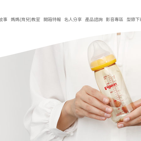
故事
媽媽(育兒)
教室
開箱
特報
名人
分享
產品
諮詢
影音
專區
型錄
下