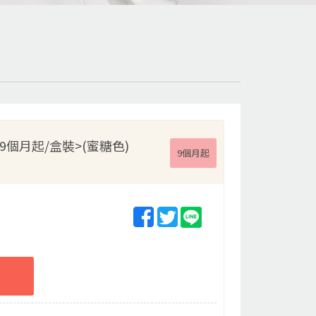
個月起/盒裝>(蜜糖色)
9個月起