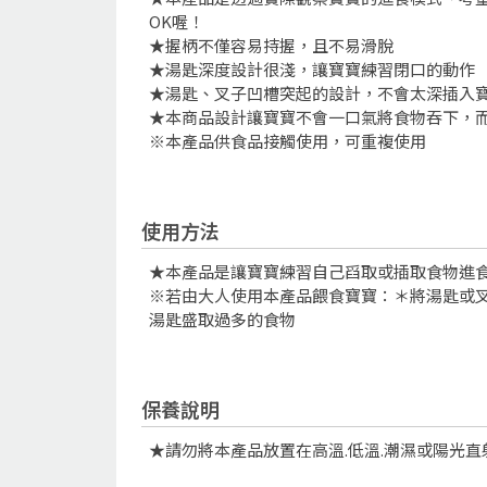
OK喔！
★握柄不僅容易持握，且不易滑脫
★湯匙深度設計很淺，讓寶寶練習閉口的動作
★湯匙、叉子凹槽突起的設計，不會太深插入
★本商品設計讓寶寶不會一口氣將食物吞下，
※本產品供食品接觸使用，可重複使用
使用方法
★本產品是讓寶寶練習自己舀取或插取食物進
※若由大人使用本產品餵食寶寶：＊將湯匙或
湯匙盛取過多的食物
保養說明
★請勿將本產品放置在高溫.低溫.潮濕或陽光直