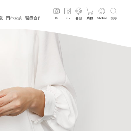
載
門市
查詢
醫療
合作
IG
FB
客服
購物
Global
搜尋