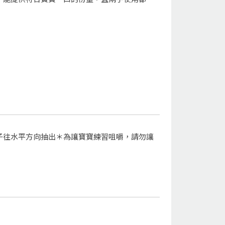
子往水平方向抽出＊為讓寶寶練習咀嚼，請勿讓