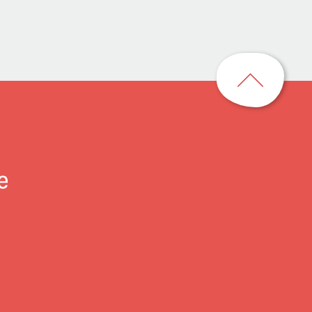
回
到
頁
首