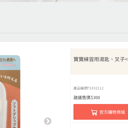
寶寶練習用湯匙、叉子<9
產品編號
P1032112
建議售價
$
300
官方購物商城