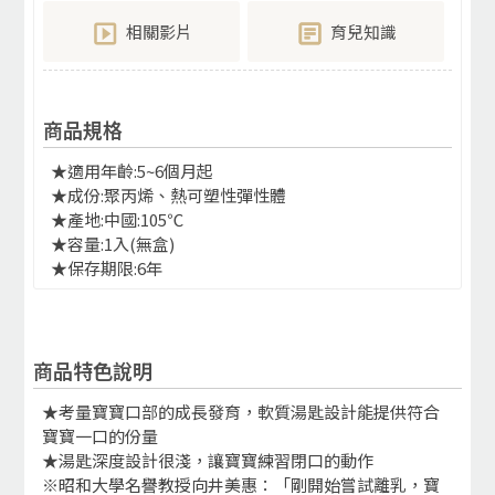
相關影片
育兒知識
商品規格
★適用年齡:5~6個月起
★成份:聚丙烯、熱可塑性彈性體
★產地:中國:105℃
★容量:1入(無盒)
★保存期限:6年
商品特色說明
★考量寶寶口部的成長發育，軟質湯匙設計能提供符合
寶寶一口的份量
★湯匙深度設計很淺，讓寶寶練習閉口的動作
※昭和大學名譽教授向井美惠：「剛開始嘗試離乳，寶