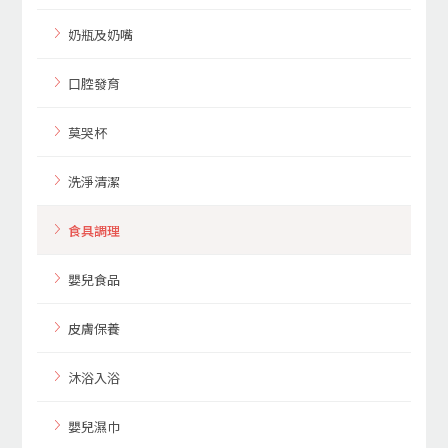
奶瓶及奶嘴
口腔發育
莫哭杯
洗淨清潔
食具調理
嬰兒食品
皮膚保養
沐浴入浴
嬰兒濕巾