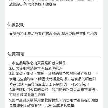
放慢腳步等候寶寶逐漸適應喔
保養說明
★請勿將本產品放置在高溫.低溫.潮濕或陽光直射的地方
注意事項
1.本產品請務必由寶寶照顧者來操作
2.初次使用前請將本產品清洗乾淨
3.胡蘿蔔、菠菜、南瓜、番茄的顏色容易附著在餐具上，
食用這些食物後，請盡快將湯匙洗淨，若食品的顏色附
著在湯匙，品質衛生上是沒有問題的，可安心使用
4.清洗請採用柔軟的海綿，若用磨石粉或菜瓜布來清洗，
可能會讓湯匙產生刮痕
5.因本產品前端採用柔軟的材質，請勿用本產品在研磨器
具或濾網上輾壓食物，以免造成湯匙壞損