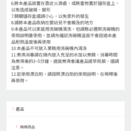
6.將本產品放置在靠近火源處，或將重物置於儲存盒上，
以免造成破損、變形
7.開關儲存盒還請小心，以免意外的發生
8.請將本產品收納在嬰幼兒不會觸及的地方
9.本產品可以家庭用洗碗機清洗，但請務必遵照洗碗機的
使用說明書使用，並請先確認洗碗機溫度不會超過本產
品耐熱溫度後再使用
10.本產品不可放入業務用洗碗機內清洗
11.煮沸消毒請在鍋內放入充足的水加以煮開，消毒時間
為煮沸後的3~5分鐘，過度煮沸會讓產品提早耗損，還請
注意。
12.若使用漂白劑，請按照漂白劑的使用說明，在稀釋後
再使用。
產品
媽媽用品