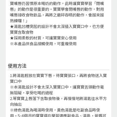
寶嘴唇仍習慣原本喝奶的動作，此時讓寶寶學習「閉嘴
唇」的動作是很重要的。寶寶學會閉嘴唇的動作，對用
嘴唇接收食物飲品，再將之磨碎吞嚥的動作，會越來越
熟練囉！」
★湯匙凹槽突起的設計不會太深插入寶寶口中，也方便
寶寶含取食物
★採用柔軟的材質，可讓寶寶安心使用
※本產品供食品接觸使用，可重複使用
使用方法
1.將湯匙輕放在寶寶下唇，待寶寶張口，再將食物送入寶
寶口中
※本湯匙設計不會太深入寶寶口中，讓寶寶舌頭動作毫
無阻礙，享受吃喝的過程
2.等寶寶上唇落下含取食物後，再慢慢地將湯匙往水平方
向抽出
※綠色湯匙為喝湯時使用，黃色湯匙是吃副食品時使
用。5~6個月的寶寶還在學習適應副食品、湯匙，爸媽可