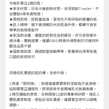
均每秒賣出1個奶瓶！
★安全材質：日本大廠創新材質，全球首創T-ester，不
含雙酚A等有害物質！
★質輕耐用：超輕量瓶身，落地也不易碎裂的便攜奶瓶
★匠人精神：連不會接觸奶水的瓶身外側，都嚴守食安
標準的高規格製作
★耐溫耐消毒：優異的耐熱性及耐藥性，亦可承受紫外
線消毒，實驗證實，連續100小時紫外線照射仍可維持外
觀及品質不變
★國家級認證：通過歐盟檢驗標準，更獲得台灣等各進
口國的安規核可
貝親母乳實感奶瓶奶嘴，全新升級！
1.新增「吸附線」：新增建議寶寶吸附深度指示波浪線，
協助寶寶正確吸附，即使是新手爸媽哺乳也無需焦慮。
2.棉花糖般的柔軟：全新開發11度奶嘴專用矽膠，接近人
體肌膚柔軟度，更貼近母乳實感，讓寶寶舌頭可以順暢
運動。