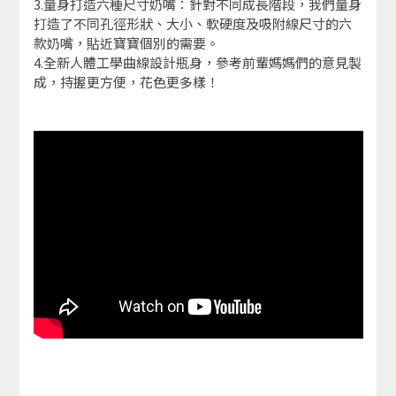
3.量身打造六種尺寸奶嘴：針對不同成長階段，我們量身
打造了不同孔徑形狀、大小、軟硬度及吸附線尺寸的六
款奶嘴，貼近寶寶個別的需要。
4.全新人體工學曲線設計瓶身，參考前輩媽媽們的意見製
成，持握更方便，花色更多樣！