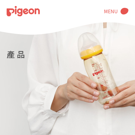
MENU
產 品