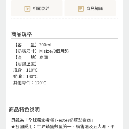
相關影片
育兒知識
商品規格
【容 量】300ml
【奶嘴尺寸】M size/3個月起
【產 地】泰國
【耐熱溫度】
瓶身：110℃
奶嘴：140℃
其他零件：120℃
商品特色說明
貝親為「全球獨家授權T-ester奶瓶製造商」
★各國愛用：世界銷售數量第一，銷售遍及五大洲，平