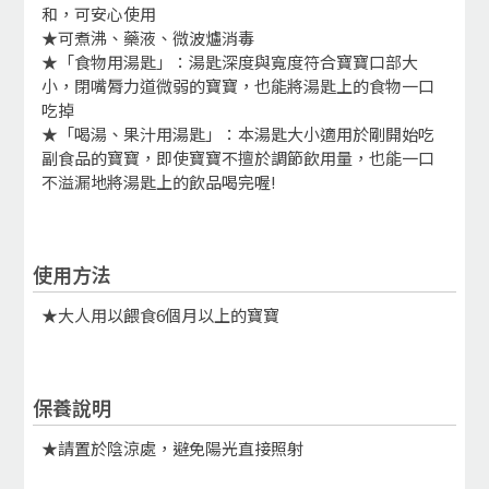
和，可安心使用
★可煮沸、藥液、微波爐消毒
★「食物用湯匙」：湯匙深度與寬度符合寶寶口部大
小，閉嘴脣力道微弱的寶寶，也能將湯匙上的食物一口
吃掉
★「喝湯、果汁用湯匙」：本湯匙大小適用於剛開始吃
副食品的寶寶，即使寶寶不擅於調節飲用量，也能一口
不溢漏地將湯匙上的飲品喝完喔!
使用方法
★大人用以餵食6個月以上的寶寶
保養說明
★請置於陰涼處，避免陽光直接照射