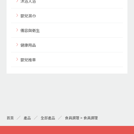
沐浴入浴
嬰兒濕巾
儀容與衛生
健康用品
嬰兒推車
首頁
產品
全部產品
食具調理 > 食具調理