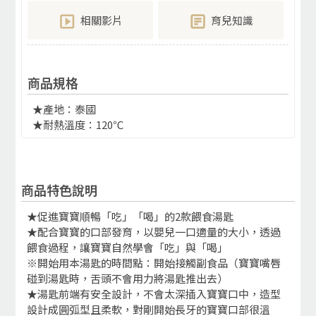
相關影片
育兒知識
商品規格
★產地：泰國
★耐熱溫度：120℃
商品特色說明
★促進寶寶順暢「吃」「喝」的2款餵食湯匙
★配合寶寶的口部發育，以嬰兒一口適量的大小，透過
餵食過程，讓寶寶自然學會「吃」與「喝」
※開始用本湯匙的時間點：開始接觸副食品（寶寶嘴唇
碰到湯匙時，舌頭不會用力將湯匙推出去）
★湯匙前端有安全設計，不會太深插入寶寶口中，造型
設計成圓弧型且柔軟，對剛開始長牙的寶寶口部很溫