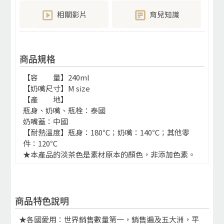
相關影片
育兒知識
商品規格
【容 量】240ml
【奶嘴尺寸】M size
【產 地】
瓶身、奶嘴、瓶栓：泰國
奶嘴蓋：中國
【耐熱溫度】瓶身：180℃；奶嘴：140℃；其他零
件：120℃
★本產品的淡茶色是素材原本的顏色，非添加色素。
商品特色說明
★各國愛用：世界銷售數量第一，銷售遍及五大洲，平