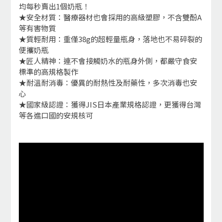
均每秒賣出1個奶瓶！
★安全材質：醫療器材也會採用的高級塑膠，不含雙酚A
等有害物質
★質輕耐用：重僅38g的超輕量瓶身，落地也不易碎裂的
便攜奶瓶
★匠人精神：連不會接觸奶水的瓶身外側，都嚴守食安
標準的高規格製作
★耐溫耐消毒：優異的耐熱性及耐藥性，多次消毒也安
心
★國家級認證：獲得JIS日本產業規格認證，更獲得台灣
等各進口國的安規核可