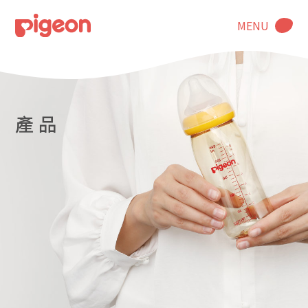
MENU
產 品