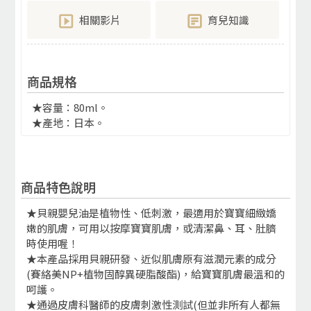
相關影片
育兒知識
商品規格
★容量：80ml。
★產地：日本。
商品特色說明
★貝親嬰兒油是植物性、低刺激，最適用於寶寶細緻嬌
嫩的肌膚，可用以按摩寶寶肌膚，或清潔鼻、耳、肚臍
時使用喔！
★本產品採用貝親研發、近似肌膚原有滋潤元素的成分
(賽絡美NP+植物固醇異硬脂酸酯)，給寶寶肌膚最溫和的
呵護。
★通過皮膚科醫師的皮膚刺激性測試(但並非所有人都無