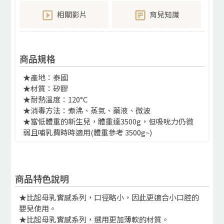
相關影片
育兒知識
商品規格
★產地：泰國
★材質：矽膠
★耐熱溫度：120°C
★消毒方法：煮沸、蒸氣、藥液、微波
★當低體重的新生兒，體重達3500g，但吸吮力仍微
弱且哺乳費時時適用(體重參考 3500g~)
商品特色說明
★比起母乳實感系列，口徑略小，因此更適合小口腔的
嬰兒使用。
★比起母乳實感系列，選用更加薄軟的材質。