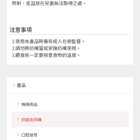
照射，並且放在兒童無法取得之處。
注意事項
1.使用本產品時需有成人在旁監督。
2.請勿將奶嘴當成安撫奶嘴使用。
3.餵食前一定要檢查食物的溫度。
產品
媽媽用品
奶瓶及奶嘴
口腔發育