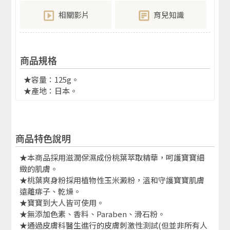
相關影片
育兒知識
商品規格
★容量：125g。
★產地：日本。
商品特色說明
★本商品採用滋潤保濕成份桃葉萃取精華，呵護寶寶細
緻的肌膚。
★桃葉爽身粉採用植物性玉米澱粉，溫和守護寶寶肌膚
遠離痱子、乾燥。
★寶寶到大人皆可使用。
★無添加色素、香料、Paraben、滑石粉。
★通過皮膚科醫生進行的皮膚刺激性測試(但並非所有人