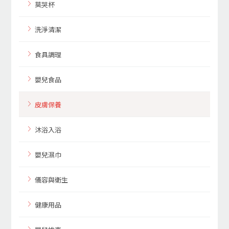
莫哭杯
洗淨清潔
食具調理
嬰兒食品
皮膚保養
沐浴入浴
嬰兒濕巾
儀容與衛生
健康用品