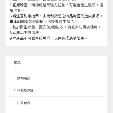
5.圍兜脖圍、溝槽處若受強力拉扯，可能會發生破裂，還
請注意。
6.請注意別讓指甲、尖銳和突起之物品對圍兜造成損壞。
●印刷圖案如經磨擦，可能會產生掉色。
7.基於衛生考量，圍兜使用過1次，請丟棄勿再次使用。
8.本產品不可清洗。
9.本產品不可丟棄於馬桶，以免造成馬桶阻塞。
產品
媽媽用品
奶瓶及奶嘴
口腔發育