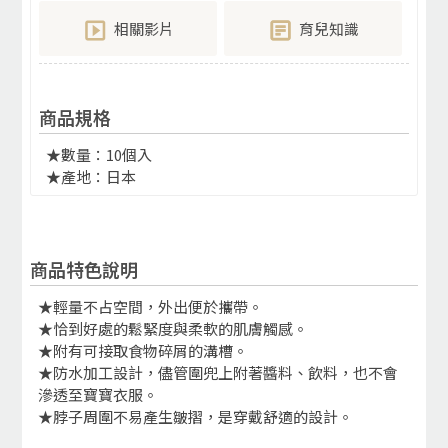
相關影片
育兒知識
商品規格
★數量：10個入
★產地：日本
商品特色說明
★輕量不占空間，外出便於攜帶。
★恰到好處的鬆緊度與柔軟的肌膚觸感。
★附有可接取食物碎屑的溝槽。
★防水加工設計，儘管圍兜上附著醬料、飲料，也不會
滲透至寶寶衣服。
★脖子周圍不易產生皺摺，是穿戴舒適的設計。