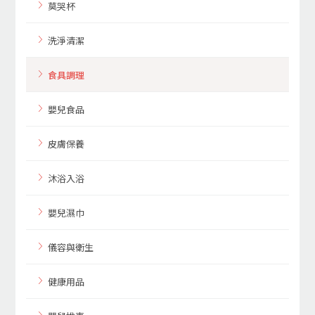
莫哭杯
洗淨清潔
食具調理
嬰兒食品
皮膚保養
沐浴入浴
嬰兒濕巾
儀容與衛生
健康用品