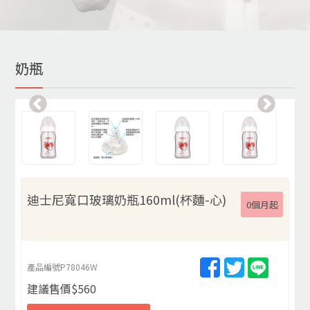
奶瓶
迪士尼寬口玻璃奶瓶160ml(杯麵-心)
0個月起
產品編號
P78046W
建議售價
$
560