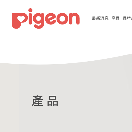
最新
消息
產品
品牌
產 品