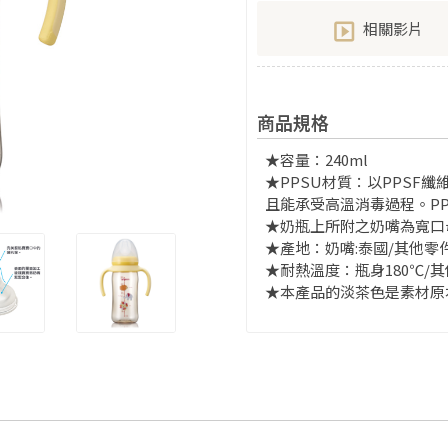
相關影片
商品規格
★容量：240ml
★PPSU材質：以PPSF纖
且能承受高溫消毒過程。P
★奶瓶上所附之奶嘴為寬口母乳
★產地：奶嘴:泰國/其他零件
★耐熱溫度：瓶身180℃/其
★本產品的淡茶色是素材原