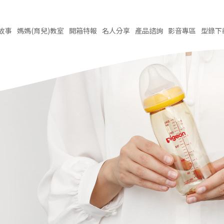
故事
媽媽(育兒)
教室
開箱
特報
名人
分享
產品
諮詢
影音
專區
型錄
下