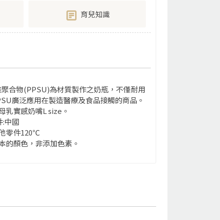
育兒知識
維聚合物(PPSU)為材質製作之奶瓶，不僅耐用
PSU廣泛應用在製造醫療及食品接觸的商品。
實感奶嘴L size。
:中國
他零件120℃
本的顏色，非添加色素。