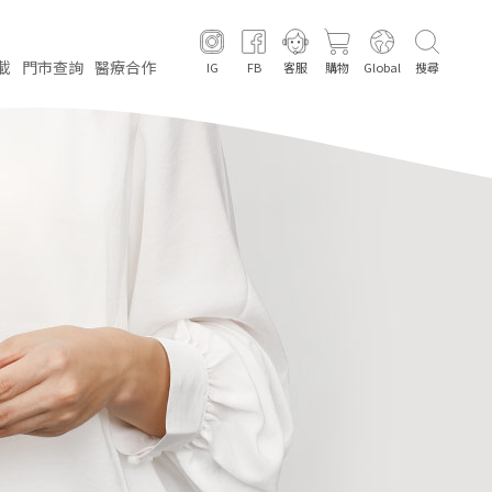
載
門市
查詢
醫療
合作
IG
FB
客服
購物
Global
搜尋