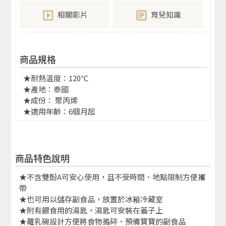
相關影片
育兒知識
商品規格
★耐熱溫度：120℃
★產地：泰國
★成份： 聚丙烯
★適用年齡：6個月起
商品特色說明
★不含雙酚A可安心使用，且不受時間、地點限制方便攜
帶
★也可用以儲存副食品，放置於冰箱冷藏室
★附有餵食用的湯匙，湯匙可安裝在蓋子上
★離乳碗設計方便將食物搗碎、預備寶寶的副食品