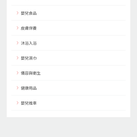
嬰兒食品
皮膚保養
沐浴入浴
嬰兒濕巾
儀容與衛生
健康用品
嬰兒推車