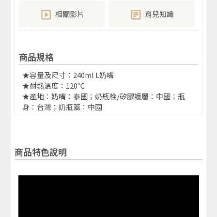
相關影片
育兒知識
商品規格
★容量及尺寸：240ml L奶嘴
★耐熱溫度：120℃
★產地：奶嘴：泰國；奶瓶栓/矽膠護層：中國；瓶
身：台灣；奶瓶蓋：中國
商品特色說明