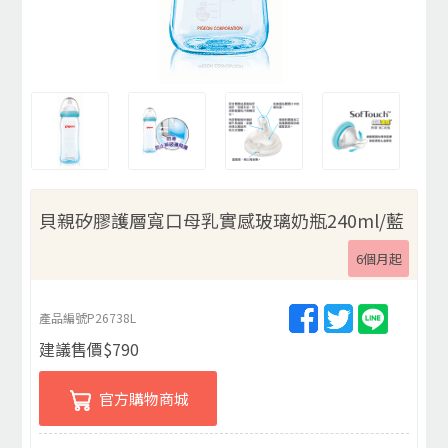
貝親矽膠護層寬口母乳實感玻璃奶瓶240ml/藍
6個月起
產品編號
P26738L
建議售價
$
790
官方購物商城