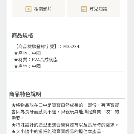
相關影片
育兒知識
商品規格
【商品檢驗登錄字號】：M35234
★產地：中國
★材質：EVA合成樹脂
★產地：中國
商品特色說明
★將物品放在口中是寶寶自然成長的一部份，有時寶寶
會因為長牙而感到不適，貝親玩具能滿足寶寶“咬”的
需要。
★特殊設計的造型更適合寶寶發育以及長牙時的需求。
★大小適中的握把能讓寶寶輕易的握住本產品。