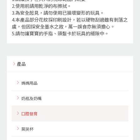
2.使用前請用乾淨的布擦拭。
3.為安全起見，請勿使用已損壞變形的玩具。
4.本產品部分花紋採印刷設計，若以硬物刮過雖有剝落之
虞，但因採安全墨水之故，萬一誤食亦無須擔心。
5.請勿讓寶寶的手指、頭髮卡於玩具的縫隙中。
產品
媽媽用品
奶瓶及奶嘴
口腔發育
莫哭杯