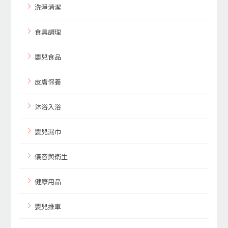
洗淨清潔
食具調理
嬰兒食品
皮膚保養
沐浴入浴
嬰兒濕巾
儀容與衛生
健康用品
嬰兒推車