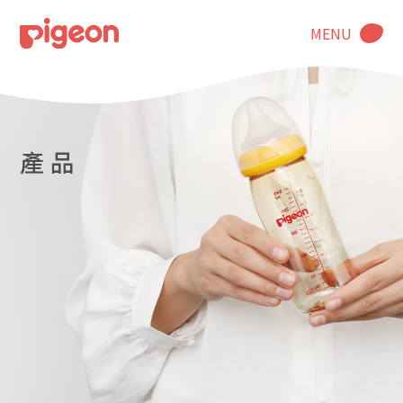
MENU
產 品