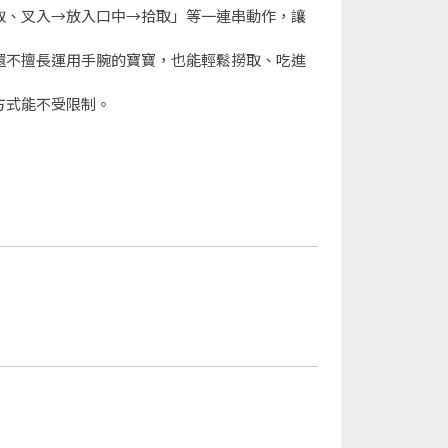
取、叉入→放入口中→拾取」等一連串動作，讓
還不擅長運用手腕的寶寶，也能輕鬆撈取、吃進
方式能不受限制。