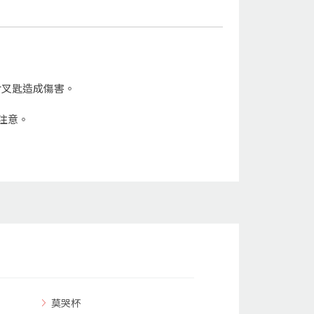
對叉匙造成傷害。
注意。
莫哭杯