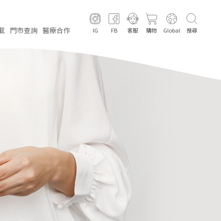
載
門市
查詢
醫療
合作
IG
FB
客服
購物
Global
搜尋