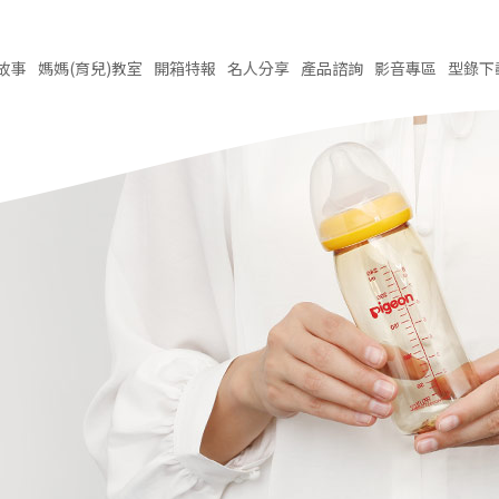
故事
媽媽(育兒)
教室
開箱
特報
名人
分享
產品
諮詢
影音
專區
型錄
下