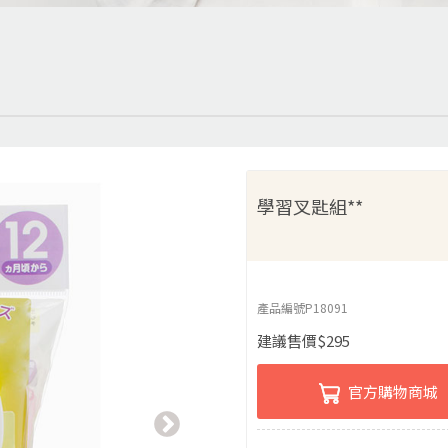
學習叉匙組**
產品編號
P18091
建議售價
$
295
官方購物商城