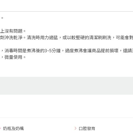
品。
生上沒有問題。
潔劑沖洗乾淨。清洗時用力過猛，或以較堅硬的清潔刷刷洗，可能會
沸，消毒時間是煮沸後的3~5分鐘，過度煮沸會讓商品提前損壞，還請
示，微量使用。
奶瓶及奶嘴
口腔發育