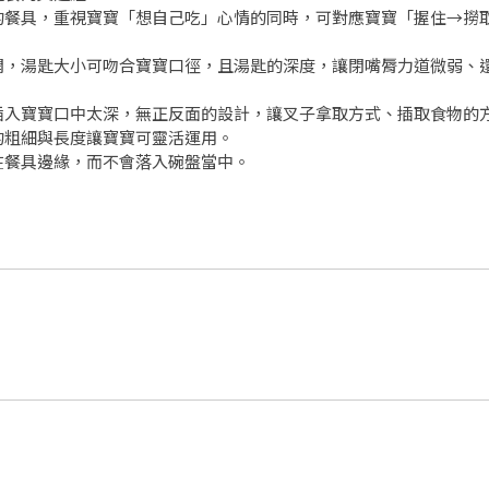
的餐具，重視寶寶「想自己吃」心情的同時，可對應寶寶「握住→撈
開，湯匙大小可吻合寶寶口徑，且湯匙的深度，讓閉嘴脣力道微弱、
插入寶寶口中太深，無正反面的設計，讓叉子拿取方式、插取食物的
的粗細與長度讓寶寶可靈活運用。
在餐具邊緣，而不會落入碗盤當中。