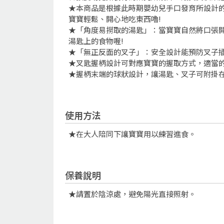
★本商品是根據此時期嬰幼兒手口發育所設計
寶寶輕鬆、開心地吃東西嚕!
★「角度易撈取的湯匙」：當寶寶自然將口張
湯匙上的食物喔!
★「無正反面的叉子」：安全設計能預防叉子
★叉匙握柄設計可對應寶寶的握取方式，適當
★握柄末端的球狀設計，讓湯匙、叉子可附掛
使用方法
★在大人陪同下讓寶寶用以練習進食。
保養說明
★請置於陰涼處，避免陽光直接照射。