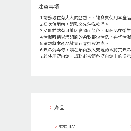
注意事項
1.請務必在有大人的監督下，讓寶寶使用本產
2.初次使用前，請務必先沖洗乾淨。
3.叉匙前端有可能因食物而染色，但商品在衛
4.清潔時請以海綿刷的柔軟部位清洗，再將清
5.請勿將本產品放置在靠近火源處。
6.煮沸消毒時，請在鍋內放入充足的水將其煮
7.若使用漂白劑，請務必按照各漂白劑上的標
產品
媽媽用品