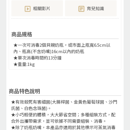
相關影片
育兒知識
商品規格
★一次可消毒2個貝親奶瓶，或市面上瓶寬6.5cm以
內、瓶高(不含奶嘴)16cm以內的奶瓶
★單次消毒時間約13分鐘
★重量:1kg
商品特色說明
★有效殺死有害細菌(大腸桿菌、金黃色葡萄球菌、沙門
氏菌、白色念珠菌)。
★小巧輕便的體積，大大節省空間；多種組裝方式，配
合外出攜帶需求，並可依據不同需要組裝、消毒。
★除了奶瓶奶嘴，本產品亦適用於其他標示可蒸氣消毒