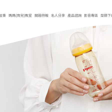
故事
媽媽(育兒)
教室
開箱
特報
名人
分享
產品
諮詢
影音
專區
型錄
下