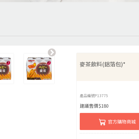
麥茶飲料(鋁箔包)*
產品編號
P13775
建議售價
$
180
官方購物商城