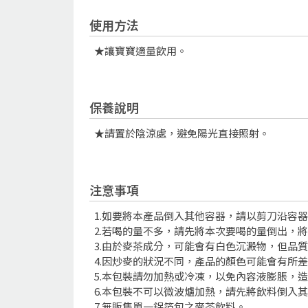
使用方法
★讓寶寶適量飲用。
保養說明
★請置於陰涼處，避免陽光直接照射。
注意事項
1.如要將本產品倒入其他容器，請以剪刀沿容
2.若喝的量不多，請先將本次要喝的量倒出，
3.由於麥茶成分，可能會有白色沉澱物，但品
4.因炒麥的狀況不同，產品的顏色可能會有所
5.本包裝請勿加熱或冷凍，以免內容液膨脹，
6.本包裝不可以微波爐加熱，請先將飲料倒入
7.無販售單一鋁箔包之麥茶飲料。