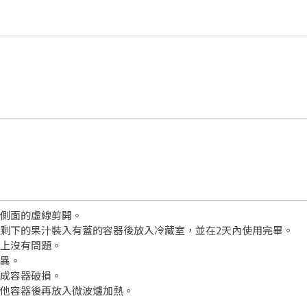
器側面的虛線剪開。
將剩下的果汁裝入有蓋的容器後放入冷藏室，並在2天內使用完畢。
質上沒有問題。
差異。
造成容器破損。
其他容器後再放入微波爐加熱。