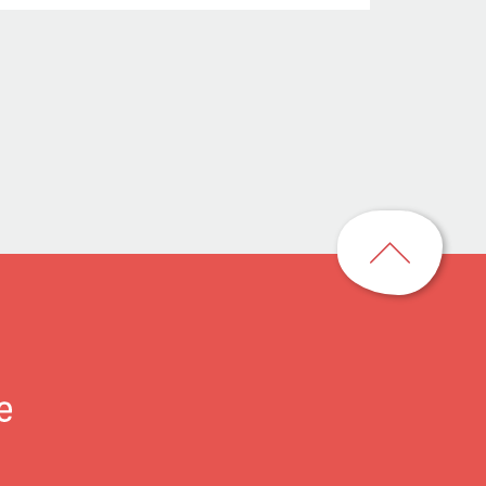
回
到
頁
首