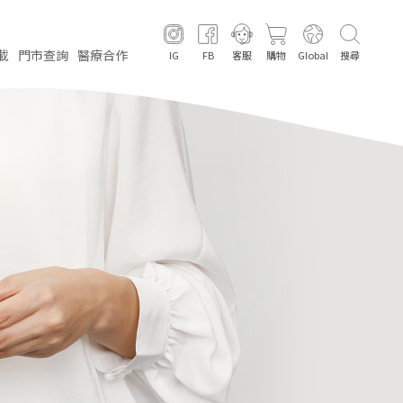
載
門市
查詢
醫療
合作
IG
FB
客服
購物
Global
搜尋