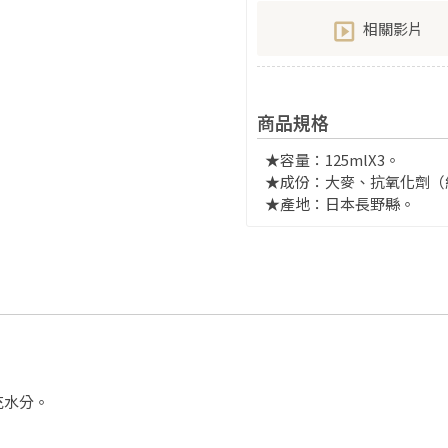
相關影片
商品規格
★容量：125mlX3。
★成份：大麥、抗氧化劑（
★產地：日本長野縣。
。
。
充水分。