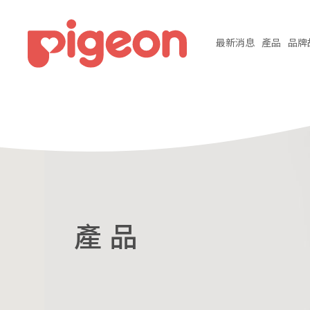
最新
消息
產品
品牌
產 品