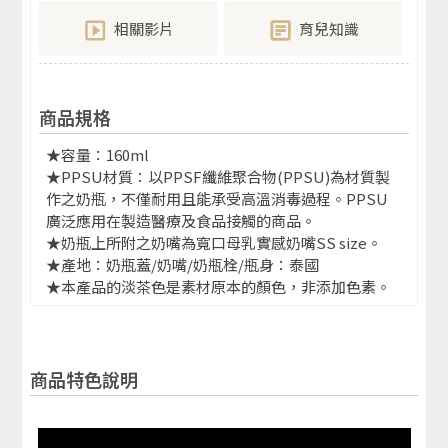
相關影片
育兒知識
商品規格
★容量：160ml
★PPSU材質：以PPSF纖維聚合物(PPSU)為材質製
作之奶瓶，不僅耐用且能承受高溫消毒過程。PPSU
廣泛應用在製造醫療及食品接觸的商品。
★奶瓶上所附之奶嘴為寬口母乳實感奶嘴SS size。
★產地：奶瓶蓋/奶嘴/奶瓶栓/瓶身：泰國
★本產品的淡茶色是素材原本的顏色，非添加色素。
商品特色說明