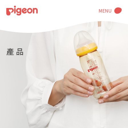
MENU
產 品