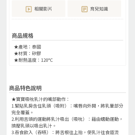
相關影片
育兒知識
商品規格
★產地：泰國
★材質：矽膠
★耐熱溫度：120°C
商品特色說明
★寶寶吸吮乳汁的嘴部動作：
1.緊貼乳房含住乳頭（吸附）：嘴唇向外開，將乳暈部分
完全覆蓋。
2.利用舌頭的運動將乳汁吸出（吸吮）：藉由蠕動運動，
擠壓乳頭以吸出乳汁。
3.吞食飲入（吞嚥）：將舌根往上抬，使乳汁往食道流