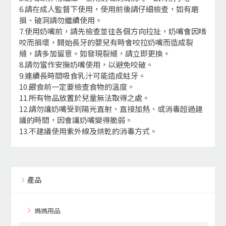
6.請在成人監督下使用，使用前後請仔細檢查，如有磨
損、破洞請勿繼續使用。
7.使用奶嘴前，請先檢查並往各個方向拉扯，奶嘴會因啃
咬而損壞，開始長牙的嬰兒有時會咬拉奶嘴而造成裂
縫，請多加留意。如發現裂縫，請立即更換。
8.請勿當作安撫奶嘴使用，以避免咬破。
9.連續長時間吸食乳汁可能造成蛀牙。
10.餵食前一定要檢查食物的溫度。
11.所有物品放置於兒童無法取得之處。
12.請勿讓奶嘴受到陽光直射、直接加熱、或消毒超過建
議的時間，因會讓奶嘴變得脆弱。
13.不建議使用紫外線及烘乾的消毒方式。
產品
媽媽用品