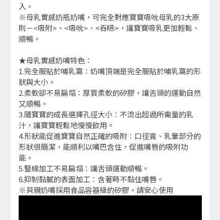
入。
※母乳實感奶瓶奶嘴，可完全對應寶寶吸吮母乳的3大原
則－<吸附>、<吸吮>、<吞嚥>，讓寶寶吸乳更加輕鬆、
順暢。
★母乳實感奶嘴特色：
1.完全服貼於哺乳窩：奶嘴頂端是完全服貼於哺乳窩的形
狀與大小。
2.柔軟卻不易扁塌：厚質柔軟的矽膠，讓舌頭的運動自然
又順暢。
3.隨寶寶的成長選擇孔徑大小：不流出超過所需量的乳
汁，讓寶寶輕鬆地慢慢飲用。
4.形狀能促進寶寶自然正確的吸附：口徑寬、乳暈部分的
形狀很簡潔，能順利以嘴巴含住，促進嘴唇的吸附功
能。
5.豎線加工不易扁塌：讓舌頭運動順暢。
6.抑制黏膩的表面加工：含著時不黏住嘴唇。
※貝親奶嘴採用食品容器級的矽膠，請安心使用