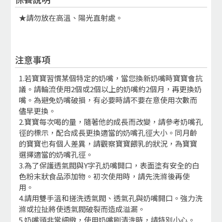
★請勿放在高溫、陽光直射處。
注意事項
1.若寶寶習慣某個特定的奶嘴，當您換新奶嘴時寶寶會抗
議。請輪流使用2個或2個以上的奶嘴約2個月，再更換奶
嘴。為避免奶嘴破損，有必要時請不要在意使用次數而
儘早更換。
2.寶寶每次喝的量，隨著他的成長而改變，請參考奶嘴孔
徑的標示，配合成長更換適當的奶嘴孔徑大小。同月齡
的寶寶也有個人差異，請觀察寶寶餵乳的狀況，為寶寶
選擇適當的奶嘴孔徑。
3.為了保護透氣閥與Y字孔奶嘴開口，表面塗有安全的白
色粉末狀食品添加物。初次使用時，請先洗滌後再使
用。
4.請用雙手溫和搓洗透氣閥、透氣孔與奶嘴開口。強力洗
滌或拉扯將使透氣閥破裂而造成溢漏。
5.奶嘴頭非常細緻，使用奶嘴刷清洗時，請特別小心。