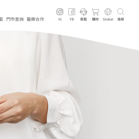
載
門市
查詢
醫療
合作
IG
FB
客服
購物
Global
搜尋