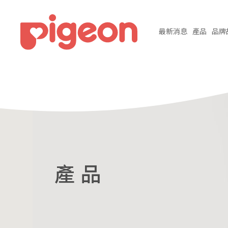
最新
消息
產品
品牌
產 品