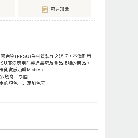
育兒知識
維聚合物(PPSU)為材質製作之奶瓶，不僅耐用
PSU廣泛應用在製造醫療及食品接觸的商品。
乳實感奶嘴M size。
栓/瓶身：泰國
本的顏色，非添加色素。