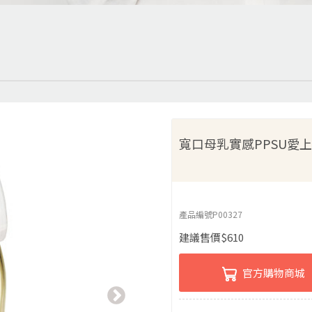
寬口母乳實感PPSU愛上菱
產品編號
P00327
建議售價
$
610
官方購物商城