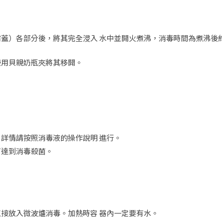
蓋）各部分後，將其完全浸入 水中並開火煮沸，消毒時間為煮沸後
使用貝親奶瓶夾將其移開。
詳情請按照消毒液的操作說明 進行。
可達到消毒殺菌。
接放入微波爐消毒。加熱時容 器內一定要有水。