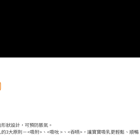
的形狀設計，可預防脹氣。
3大原則－<吸附>、<吸吮 >、<吞嚥>，讓寶寶吸乳更輕鬆、順暢