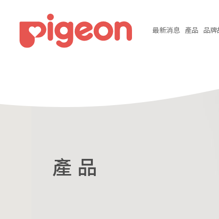
最新
消息
產品
品牌
產 品