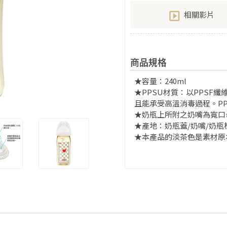
相關影片
商品規格
★容量：240ml
★PPSU材質：以PPSF纖
且能承受高溫消毒過程。P
★奶瓶上所附之奶嘴為寬口母
★產地：奶瓶蓋/奶嘴/奶瓶
★本產品的淡茶色是素材原