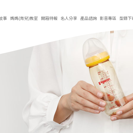
故事
媽媽(育兒)
教室
開箱
特報
名人
分享
產品
諮詢
影音
專區
型錄
下