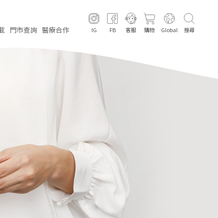
載
門市
查詢
醫療
合作
IG
FB
客服
購物
Global
搜尋