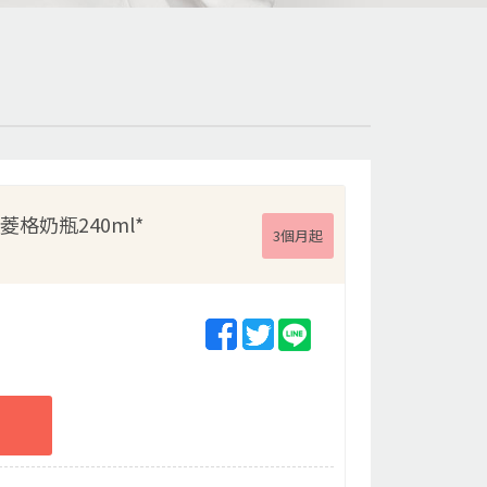
格奶瓶240ml*
3個月起