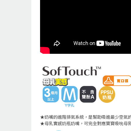
★奶嘴的進階排氣系統，是幫助吸進最少空氣
★母乳實感奶瓶奶嘴，可完全對應寶寶吸吮母乳的