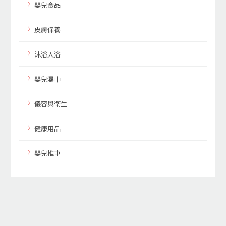
嬰兒食品
皮膚保養
沐浴入浴
嬰兒濕巾
儀容與衛生
健康用品
嬰兒推車