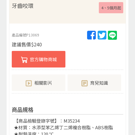
牙齒咬環
4、5個月起
產品編號
P13069
建議售價
$
240
官方購物商城
相關影片
育兒知識
商品規格
【商品檢驗登錄字號】：M35234
★材質：水添型苯乙烯丁二烯複合樹脂、ABS樹脂
★耐熱溫度：120 ℃