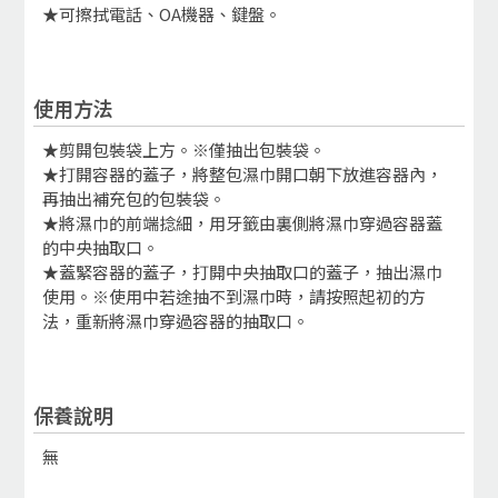
★可擦拭電話、OA機器、鍵盤。
使用方法
★剪開包裝袋上方。※僅抽出包裝袋。
★打開容器的蓋子，將整包濕巾開口朝下放進容器內，
再抽出補充包的包裝袋。
★將濕巾的前端捻細，用牙籤由裏側將濕巾穿過容器蓋
的中央抽取口。
★蓋緊容器的蓋子，打開中央抽取口的蓋子，抽出濕巾
使用。※使用中若途抽不到濕巾時，請按照起初的方
法，重新將濕巾穿過容器的抽取口。
保養說明
無