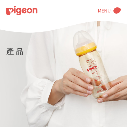
MENU
產 品