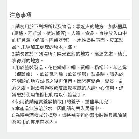
注意事項
1.請勿用於下列場所以及物品：靠近火的地方、加熱器具
(暖爐、瓦斯爐、微波爐等)、人體、食品、直接放入口中
的玩具類（奶嘴、固齒器等）、水性塗裝表面、皮革製
品、未經加工處理的原木、漆。
2.請勿置於下列場所：陽光直射的地方、高溫之處、幼兒
拿得到的地方。
3.用於塗裝製品、花色纖維、銅、黃銅、榻榻米、苯乙烯
（保麗龍）、軟質氯乙烯（軟質塑膠）製品時，請先於
不明顯的地方試擦之後再使用，因恐有變色、變質、剝
落之虞。對酒精過敏或皮膚較敏感的人請小心使用，建
議您於使用後擦拭乳霜以保護雙手。
4.使用後請確實蓋緊抽取口的蓋子，並儘早用完。
5.本產品無法溶於水，因此請勿丟入馬桶中。
6.為避免酒精成分揮發，請將補充包的濕巾裝進貝親除菌
柔濕巾的專用容器內。