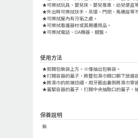
★可擦拭玩具、嬰兒床、嬰兒推車、幼兒便盆
★外出時可擦拭扶手、吊環、門把、馬桶座等
★可擦拭屋內有污垢之處。
★可擦拭看護器材或其周遭用品。
★可擦拭電話、OA機器、鍵盤。
使用方法
★剪開包裝袋上方。※僅抽出包裝袋。
★打開容器的蓋子，將整包濕巾開口朝下放進
★將濕巾的前端捻細，用牙籤由裏側將濕巾穿
★蓋緊容器的蓋子，打開中央抽取口的蓋子，
保養說明
無