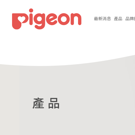
最新
消息
產品
品牌
產 品