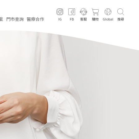
載
門市
查詢
醫療
合作
IG
FB
客服
購物
Global
搜尋