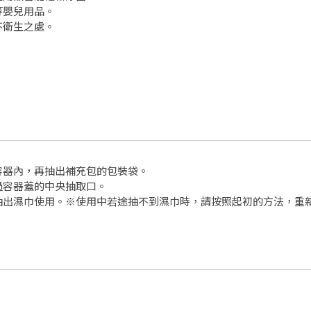
等嬰兒用品。
不衛生之處。
容器內，再抽出補充包的包裝袋。
過容器蓋的中央抽取口。
抽出濕巾使用。※使用中若途抽不到濕巾時，請按照起初的方法，重