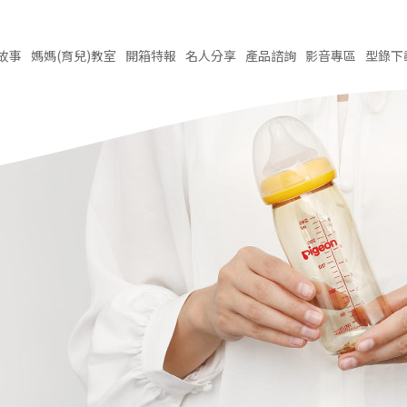
故事
媽媽(育兒)
教室
開箱
特報
名人
分享
產品
諮詢
影音
專區
型錄
下