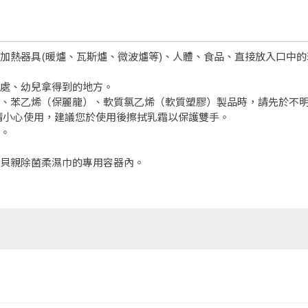
、加熱器具(暖爐、瓦斯爐、微波爐等)、人體、食品、直接放入口中
之處、幼兒拿得到的地方。
米、苯乙烯（保麗龍）、軟質氯乙烯（軟質塑膠）製品時，請先於不
請小心使用，建議您於使用後擦拭乳霜以保護雙手。
完。
進貝親除菌柔濕巾的專用容器內。