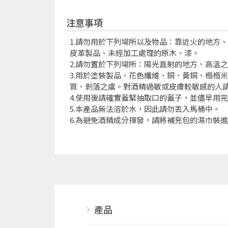
注意事項
1.請勿用於下列場所以及物品：靠近火的地方
皮革製品、未經加工處理的原木、漆。
2.請勿置於下列場所：陽光直射的地方、高溫
3.用於塗裝製品、花色纖維、銅、黃銅、榻榻
質、剝落之虞。對酒精過敏或皮膚較敏感的人
4.使用後請確實蓋緊抽取口的蓋子，並儘早用
5.本產品無法溶於水，因此請勿丟入馬桶中。
6.為避免酒精成分揮發，請將補充包的濕巾裝
產品