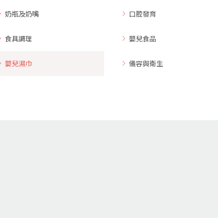
奶瓶及奶嘴
口腔發育
食具調理
嬰兒食品
嬰兒濕巾
儀容與衛生