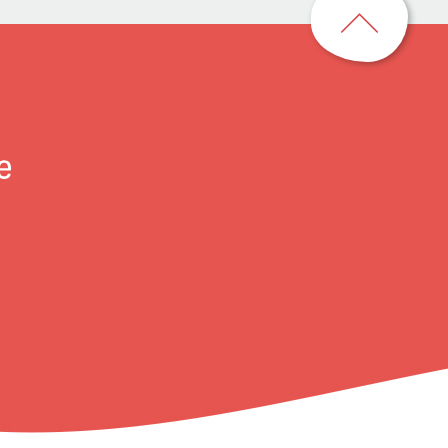
到
頁
首