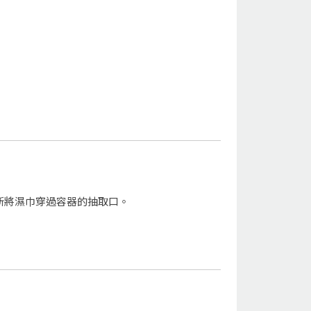
新將濕巾穿過容器的抽取口。