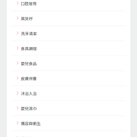
口腔發育
莫哭杯
洗淨清潔
食具調理
嬰兒食品
皮膚保養
沐浴入浴
嬰兒濕巾
儀容與衛生