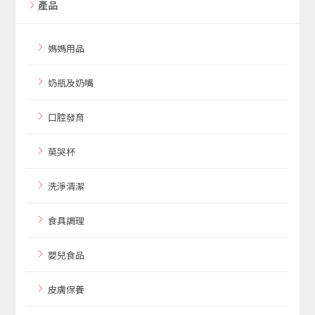
產品
媽媽用品
奶瓶及奶嘴
口腔發育
莫哭杯
洗淨清潔
食具調理
嬰兒食品
皮膚保養