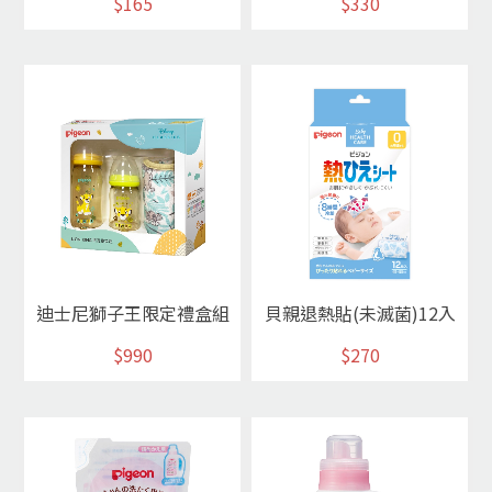
$165
$330
迪士尼獅子王限定禮盒組
貝親退熱貼(未滅菌)12入
$990
$270