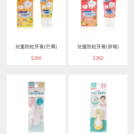
兒童防蛀牙膏(芒果)
兒童防蛀牙膏(草莓)
$260
$260