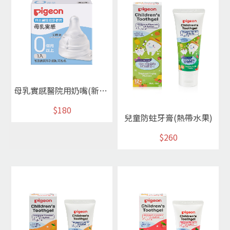
母乳實感醫院用奶嘴(新生兒)
$180
兒童防蛀牙膏(熱帶水果)
$260