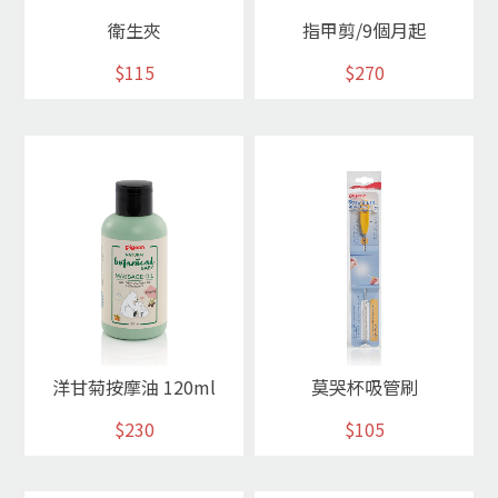
衛生夾
指甲剪/9個月起
$115
$270
洋甘菊按摩油 120ml
莫哭杯吸管刷
$230
$105