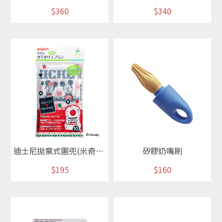
$360
$340
迪士尼拋棄式圍兜(米奇米妮)
矽膠奶嘴刷
$195
$160