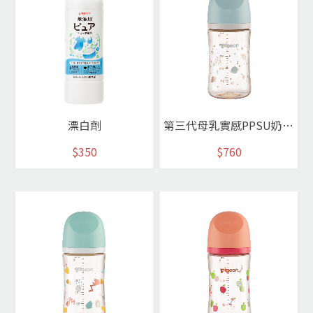
漂白劑
第三代母乳實感PPSU奶瓶240ml/宇宙冒險
$350
$760