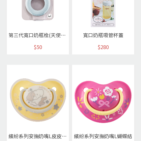
第三代寬口奶瓶栓(天使藍)
寬口奶瓶吸管杯蓋
$50
$280
繽紛系列安撫奶嘴L皮皮狗黃
繽紛系列安撫奶嘴L蝴蝶結