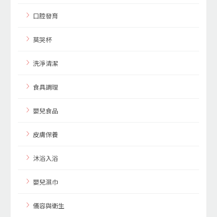
口腔發育
莫哭杯
洗淨清潔
食具調理
嬰兒食品
皮膚保養
沐浴入浴
嬰兒濕巾
儀容與衛生